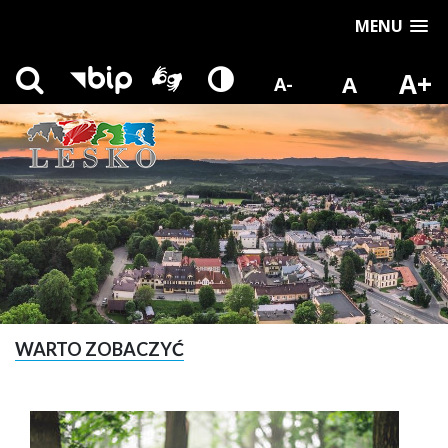
MENU
A+
A
A-
WARTO ZOBACZYĆ