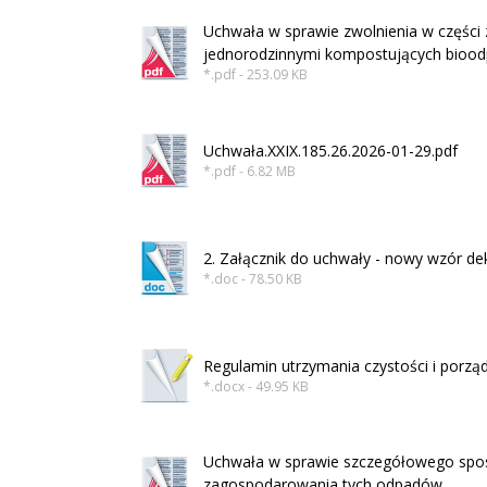
Uchwała w sprawie zwolnienia w części
jednorodzinnymi kompostujących bio
*.pdf - 253.09 KB
Uchwała.XXIX.185.26.2026-01-29.pdf
*.pdf - 6.82 MB
2. Załącznik do uchwały - nowy wzór de
*.doc - 78.50 KB
Regulamin utrzymania czystości i porzą
*.docx - 49.95 KB
Uchwała w sprawie szczegółowego sposo
zagospodarowania tych odpadów