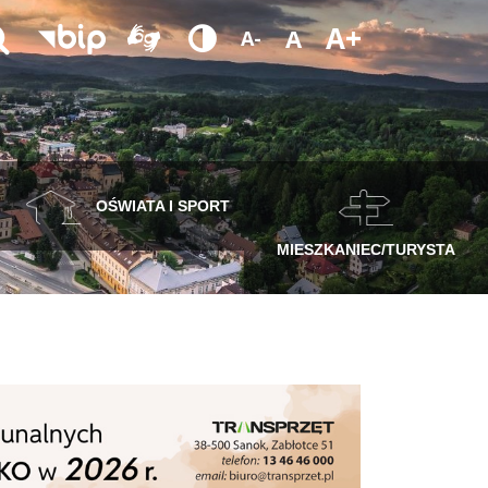
A+
A
A-
OŚWIATA I SPORT
MIESZKANIEC/TURYSTA