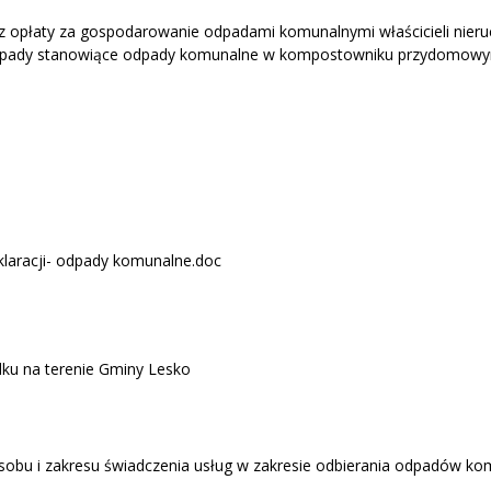
 z opłaty za gospodarowanie odpadami komunalnymi właścicieli ni
odpady stanowiące odpady komunalne w kompostowniku przydomow
klaracji- odpady komunalne.doc
dku na terenie Gminy Lesko
bu i zakresu świadczenia usług w zakresie odbierania odpadów komu