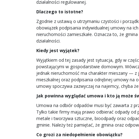
działalności regulowanej.
Dlaczego to istotne?
Zgodnie z ustawą o utrzymaniu czystości i porząd
obowiązek podpisania indywidualnej umowy na ich 
nieruchomości zamieszkałe. Oznacza to, że gmina 
działalności.
Kiedy jest wyjątek?
Wyjątkiem od tej zasady jest sytuacja, gdy w czę
powstającymi w gospodarstwie domowym. Wówczas p
jednak nieruchomość ma charakter mieszany — z jed
mieszkalnej oraz podpisania odrębnej umowy na 
umowy spoczywa zazwyczaj na najemcy, chyba że s
Jak powinna wyglądać umowa i kto ją może ś
Umowa na odbiór odpadów musi być zawarta z prze
Tylko takie firmy mają prawo odbierać odpady od
metale i tworzywa sztuczne, bioodpady oraz odpa
gminie. Należy też pamiętać, że gmina oraz odpo
Co grozi za niedopełnienie obowiązku?