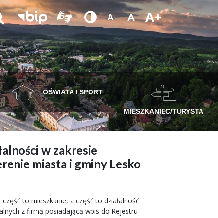
A+
A
A-
OŚWIATA I SPORT
MIESZKANIEC/TURYSTA
alności w zakresie
renie miasta i gminy Lesko
część to mieszkanie, a część to działalność
ych z firmą posiadającą wpis do Rejestru