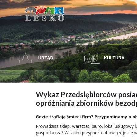
URZĄD
KULTURA
Wykaz Przedsiębiorców posiad
opróżniania zbiorników bezodp
Gdzie trafiają śmieci firm? Przypominamy o
Prowadzisz sklep, warsztat, biuro, lokal usługowy
gospodarcza? W takim przypadku obowiązuje cię 