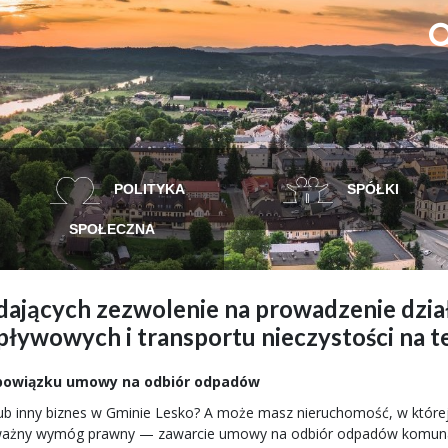
POLITYKA
SPÓŁKI
SPOŁECZNA
ających zezwolenie na prowadzenie dział
ływowych i transportu nieczystości na te
 obowiązku umowy na odbiór odpadów
 lub inny biznes w Gminie Lesko? A może masz nieruchomość, w której 
ważny wymóg prawny — zawarcie umowy na odbiór odpadów komunaln