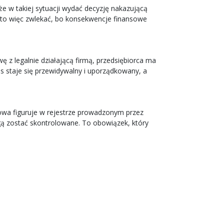
e w takiej sytuacji wydać decyzję nakazującą
rto więc zwlekać, bo konsekwencje finansowe
ę z legalnie działającą firmą, przedsiębiorca ma
 staje się przewidywalny i uporządkowany, a
owa figuruje w rejestrze prowadzonym przez
gą zostać skontrolowane. To obowiązek, który
.