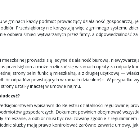
ku w gminach każdy podmiot prowadzący działalność gospodarczą, je
odbiór. Przedsiębiorcy nie korzystają więc z gminnego systemu zbie
nie odbiera śmieci wytwarzanych przez firmy, a odpowiedzialność z
ści mieszkalnej prowadzi się jedynie działalność biurową, niewytwar
rzedsiębiorca może rozliczać się w ramach opłaty za odpady komun
nej strony pełni funkcję mieszkalną, a z drugiej użytkową — właści
odbiór odpadów powstających w ramach działalności. W przypadku w
trony ustaliły inaczej w umowie najmu.
wiadczyć?
dsiębiorstwem wpisanym do Rejestru działalności regulowanej pro
 podmiotów gospodarczych. Dokument powinien obejmować wszystkie 
dy zmieszane, a odbiór musi być realizowany zgodnie z regulaminem
wiednie służby mają prawo kontrolować zarówno zawarte umowy, jak