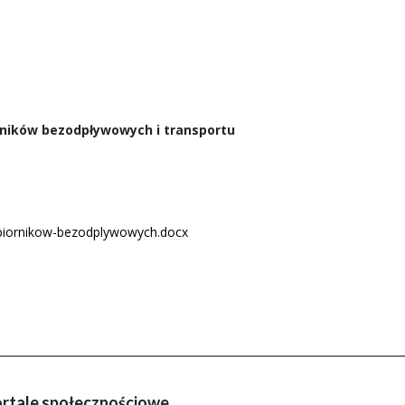
orników bezodpływowych i transportu
zbiornikow-bezodplywowych.docx
rtale społecznościowe