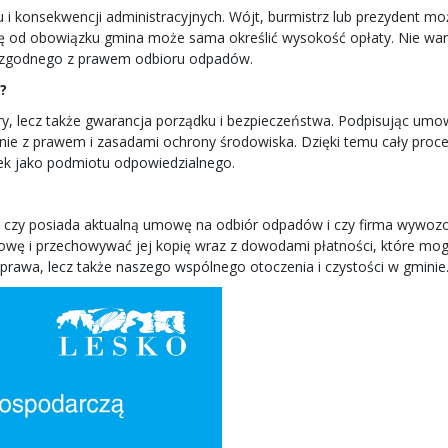
 konsekwencji administracyjnych. Wójt, burmistrz lub prezydent moż
się od obowiązku gmina może sama określić wysokość opłaty. Nie wa
i zgodnego z prawem odbioru odpadów.
?
ary, lecz także gwarancja porządku i bezpieczeństwa. Podpisując umow
 z prawem i zasadami ochrony środowiska. Dzięki temu cały proces
unek jako podmiotu odpowiedzialnego.
, czy posiada aktualną umowę na odbiór odpadów i czy firma wywoz
mowę i przechowywać jej kopię wraz z dowodami płatności, które mo
prawa, lecz także naszego wspólnego otoczenia i czystości w gminie