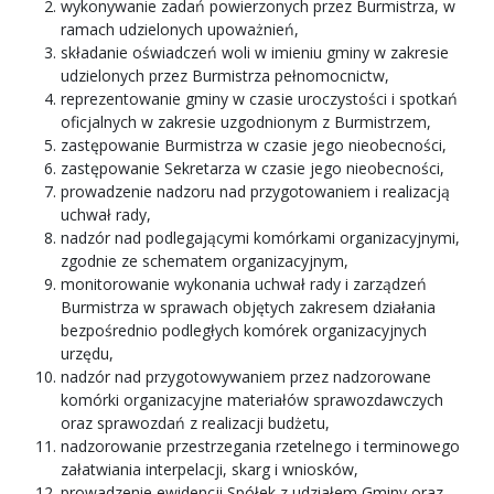
wykonywanie zadań powierzonych przez Burmistrza, w
ramach udzielonych upoważnień,
składanie oświadczeń woli w imieniu gminy w zakresie
udzielonych przez Burmistrza pełnomocnictw,
reprezentowanie gminy w czasie uroczystości i spotkań
oficjalnych w zakresie uzgodnionym z Burmistrzem,
zastępowanie Burmistrza w czasie jego nieobecności,
zastępowanie Sekretarza w czasie jego nieobecności,
prowadzenie nadzoru nad przygotowaniem i realizacją
uchwał rady,
nadzór nad podlegającymi komórkami organizacyjnymi,
zgodnie ze schematem organizacyjnym,
monitorowanie wykonania uchwał rady i zarządzeń
Burmistrza w sprawach objętych zakresem działania
bezpośrednio podległych komórek organizacyjnych
urzędu,
nadzór nad przygotowywaniem przez nadzorowane
komórki organizacyjne materiałów sprawozdawczych
oraz sprawozdań z realizacji budżetu,
nadzorowanie przestrzegania rzetelnego i terminowego
załatwiania interpelacji, skarg i wniosków,
prowadzenie ewidencji Spółek z udziałem Gminy oraz