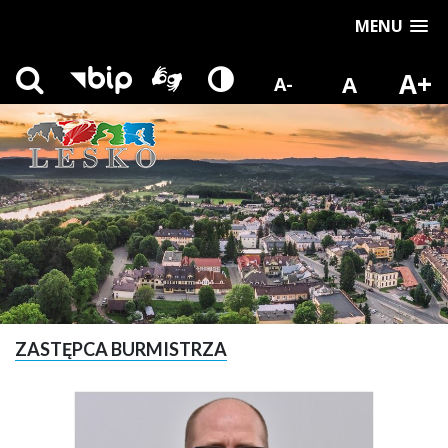
MENU
A+
A
A-
ZASTĘPCA BURMISTRZA