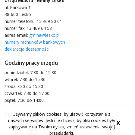
Urząd Miasta i Gminy Lesko
ul. Parkowa 1
38-600 Lesko
numer telefonu:
13 469 80 01
numer fax: 13 469 64 58
adres email:
gmina@lesko.pl
numery rachunków bankowych
deklaracja dostępności
Godziny pracy urzędu
poniedziałek 7:30 do 15:30
wtorek 7:30 do 15:30
środa 7:30 do 15:30
czwartek 7:30 do 17:00
piątek 7:30 do 14:00
Portale społecznościowe
Używamy plików cookies, by ułatwić korzystanie z
naszych serwisów. Jeśli nie chcesz, by pliki cookies były
X
facebook
youtube
profil urzędu miasta
kanał urzędu miasta
facebook
profil urzędu miasta
zapisywane na Twoim dysku, zmień ustawienia swojej
przeglądarki.