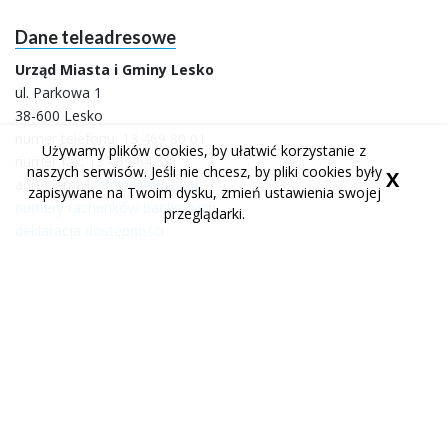
Dane teleadresowe
Urząd Miasta i Gminy Lesko
ul. Parkowa 1
38-600 Lesko
numer telefonu:
13 469 80 01
Używamy plików cookies, by ułatwić korzystanie z
numer fax: 13 469 64 58
naszych serwisów. Jeśli nie chcesz, by pliki cookies były
X
adres email:
gmina@lesko.pl
zapisywane na Twoim dysku, zmień ustawienia swojej
numery rachunków bankowych
przeglądarki.
deklaracja dostępności
Godziny pracy urzędu
poniedziałek 7:30 do 15:30
wtorek 7:30 do 15:30
środa 7:30 do 15:30
czwartek 7:30 do 17:00
piątek 7:30 do 14:00
Portale społecznościowe